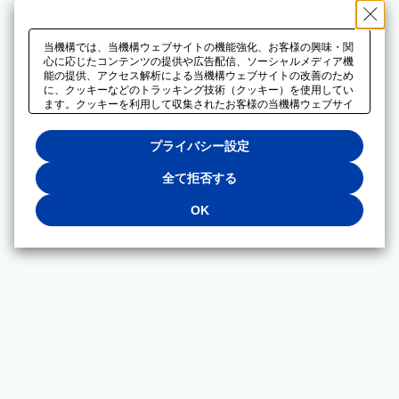
当機構では、当機構ウェブサイトの機能強化、お客様の興味・関
心に応じたコンテンツの提供や広告配信、ソーシャルメディア機
能の提供、アクセス解析による当機構ウェブサイトの改善のため
に、クッキーなどのトラッキング技術（クッキー）を使用してい
ます。クッキーを利用して収集されたお客様の当機構ウェブサイ
トのご利用に関するデータは、広告配信、ソーシャルメディアや
アクセス解析サービスを提供するパートナーと共有されます。そ
プライバシー設定
れらのパートナーでは、お客様がそれらのパートナーに提供した
他のデータ、またはお客様がそれらのパートナーが提供するサー
ビスを利用することで収集されるデータや、当機構以外のウェブ
全て拒否する
サイトから収集されたデータを組み合わせて分析し、インターネ
ット上で当機構以外の事業者がお客様に配信する広告の最適化に
OK
も利用する場合があります。必須クッキー以外の全てのクッキー
の利用を拒否する場合は、「全て拒否する」をクリックしてくだ
さい。クッキーが有効な状態で閲覧を続ける場合は、「OK」を
クリックしてください。利用目的ごとに同意・拒否を選択する場
合は、「プライバシー設定」をクリックしてください。同意・拒
否の設定は、当機構の
プライバシーポリシー
に設置した「プラ
イバシー設定」ボタン（またはリンク）からいつでも変更できま
す。