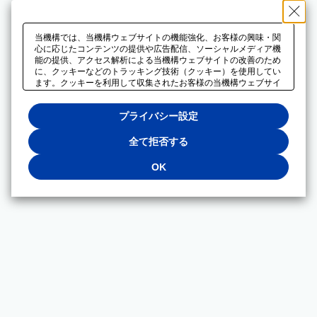
当機構では、当機構ウェブサイトの機能強化、お客様の興味・関
心に応じたコンテンツの提供や広告配信、ソーシャルメディア機
能の提供、アクセス解析による当機構ウェブサイトの改善のため
に、クッキーなどのトラッキング技術（クッキー）を使用してい
ます。クッキーを利用して収集されたお客様の当機構ウェブサイ
トのご利用に関するデータは、広告配信、ソーシャルメディアや
アクセス解析サービスを提供するパートナーと共有されます。そ
プライバシー設定
れらのパートナーでは、お客様がそれらのパートナーに提供した
他のデータ、またはお客様がそれらのパートナーが提供するサー
ビスを利用することで収集されるデータや、当機構以外のウェブ
全て拒否する
サイトから収集されたデータを組み合わせて分析し、インターネ
ット上で当機構以外の事業者がお客様に配信する広告の最適化に
OK
も利用する場合があります。必須クッキー以外の全てのクッキー
の利用を拒否する場合は、「全て拒否する」をクリックしてくだ
さい。クッキーが有効な状態で閲覧を続ける場合は、「OK」を
クリックしてください。利用目的ごとに同意・拒否を選択する場
合は、「プライバシー設定」をクリックしてください。同意・拒
否の設定は、当機構の
プライバシーポリシー
に設置した「プラ
イバシー設定」ボタン（またはリンク）からいつでも変更できま
す。