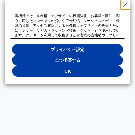
当機構では、当機構ウェブサイトの機能強化、お客様の興味・関
心に応じたコンテンツの提供や広告配信、ソーシャルメディア機
能の提供、アクセス解析による当機構ウェブサイトの改善のため
に、クッキーなどのトラッキング技術（クッキー）を使用してい
ます。クッキーを利用して収集されたお客様の当機構ウェブサイ
トのご利用に関するデータは、広告配信、ソーシャルメディアや
アクセス解析サービスを提供するパートナーと共有されます。そ
プライバシー設定
れらのパートナーでは、お客様がそれらのパートナーに提供した
他のデータ、またはお客様がそれらのパートナーが提供するサー
ビスを利用することで収集されるデータや、当機構以外のウェブ
全て拒否する
サイトから収集されたデータを組み合わせて分析し、インターネ
ット上で当機構以外の事業者がお客様に配信する広告の最適化に
OK
も利用する場合があります。必須クッキー以外の全てのクッキー
の利用を拒否する場合は、「全て拒否する」をクリックしてくだ
さい。クッキーが有効な状態で閲覧を続ける場合は、「OK」を
クリックしてください。利用目的ごとに同意・拒否を選択する場
合は、「プライバシー設定」をクリックしてください。同意・拒
否の設定は、当機構の
プライバシーポリシー
に設置した「プラ
イバシー設定」ボタン（またはリンク）からいつでも変更できま
す。