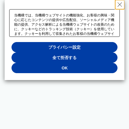
当機構では、当機構ウェブサイトの機能強化、お客様の興味・関
心に応じたコンテンツの提供や広告配信、ソーシャルメディア機
能の提供、アクセス解析による当機構ウェブサイトの改善のため
に、クッキーなどのトラッキング技術（クッキー）を使用してい
ます。クッキーを利用して収集されたお客様の当機構ウェブサイ
トのご利用に関するデータは、広告配信、ソーシャルメディアや
アクセス解析サービスを提供するパートナーと共有されます。そ
プライバシー設定
れらのパートナーでは、お客様がそれらのパートナーに提供した
他のデータ、またはお客様がそれらのパートナーが提供するサー
ビスを利用することで収集されるデータや、当機構以外のウェブ
全て拒否する
サイトから収集されたデータを組み合わせて分析し、インターネ
ット上で当機構以外の事業者がお客様に配信する広告の最適化に
OK
も利用する場合があります。必須クッキー以外の全てのクッキー
の利用を拒否する場合は、「全て拒否する」をクリックしてくだ
さい。クッキーが有効な状態で閲覧を続ける場合は、「OK」を
クリックしてください。利用目的ごとに同意・拒否を選択する場
合は、「プライバシー設定」をクリックしてください。同意・拒
否の設定は、当機構の
プライバシーポリシー
に設置した「プラ
イバシー設定」ボタン（またはリンク）からいつでも変更できま
す。