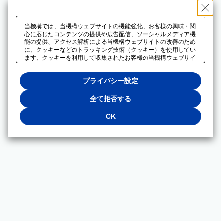
当機構では、当機構ウェブサイトの機能強化、お客様の興味・関
心に応じたコンテンツの提供や広告配信、ソーシャルメディア機
能の提供、アクセス解析による当機構ウェブサイトの改善のため
に、クッキーなどのトラッキング技術（クッキー）を使用してい
ます。クッキーを利用して収集されたお客様の当機構ウェブサイ
トのご利用に関するデータは、広告配信、ソーシャルメディアや
アクセス解析サービスを提供するパートナーと共有されます。そ
プライバシー設定
れらのパートナーでは、お客様がそれらのパートナーに提供した
他のデータ、またはお客様がそれらのパートナーが提供するサー
ビスを利用することで収集されるデータや、当機構以外のウェブ
全て拒否する
サイトから収集されたデータを組み合わせて分析し、インターネ
ット上で当機構以外の事業者がお客様に配信する広告の最適化に
OK
も利用する場合があります。必須クッキー以外の全てのクッキー
の利用を拒否する場合は、「全て拒否する」をクリックしてくだ
さい。クッキーが有効な状態で閲覧を続ける場合は、「OK」を
クリックしてください。利用目的ごとに同意・拒否を選択する場
合は、「プライバシー設定」をクリックしてください。同意・拒
否の設定は、当機構の
プライバシーポリシー
に設置した「プラ
イバシー設定」ボタン（またはリンク）からいつでも変更できま
す。