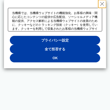
当機構では、当機構ウェブサイトの機能強化、お客様の興味・関
心に応じたコンテンツの提供や広告配信、ソーシャルメディア機
能の提供、アクセス解析による当機構ウェブサイトの改善のため
に、クッキーなどのトラッキング技術（クッキー）を使用してい
ます。クッキーを利用して収集されたお客様の当機構ウェブサイ
トのご利用に関するデータは、広告配信、ソーシャルメディアや
アクセス解析サービスを提供するパートナーと共有されます。そ
プライバシー設定
れらのパートナーでは、お客様がそれらのパートナーに提供した
他のデータ、またはお客様がそれらのパートナーが提供するサー
ビスを利用することで収集されるデータや、当機構以外のウェブ
全て拒否する
サイトから収集されたデータを組み合わせて分析し、インターネ
ット上で当機構以外の事業者がお客様に配信する広告の最適化に
OK
も利用する場合があります。必須クッキー以外の全てのクッキー
の利用を拒否する場合は、「全て拒否する」をクリックしてくだ
さい。クッキーが有効な状態で閲覧を続ける場合は、「OK」を
クリックしてください。利用目的ごとに同意・拒否を選択する場
合は、「プライバシー設定」をクリックしてください。同意・拒
否の設定は、当機構の
プライバシーポリシー
に設置した「プラ
イバシー設定」ボタン（またはリンク）からいつでも変更できま
す。