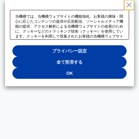
当機構では、当機構ウェブサイトの機能強化、お客様の興味・関
心に応じたコンテンツの提供や広告配信、ソーシャルメディア機
能の提供、アクセス解析による当機構ウェブサイトの改善のため
に、クッキーなどのトラッキング技術（クッキー）を使用してい
ます。クッキーを利用して収集されたお客様の当機構ウェブサイ
トのご利用に関するデータは、広告配信、ソーシャルメディアや
アクセス解析サービスを提供するパートナーと共有されます。そ
プライバシー設定
れらのパートナーでは、お客様がそれらのパートナーに提供した
他のデータ、またはお客様がそれらのパートナーが提供するサー
ビスを利用することで収集されるデータや、当機構以外のウェブ
全て拒否する
サイトから収集されたデータを組み合わせて分析し、インターネ
ット上で当機構以外の事業者がお客様に配信する広告の最適化に
OK
も利用する場合があります。必須クッキー以外の全てのクッキー
の利用を拒否する場合は、「全て拒否する」をクリックしてくだ
さい。クッキーが有効な状態で閲覧を続ける場合は、「OK」を
クリックしてください。利用目的ごとに同意・拒否を選択する場
合は、「プライバシー設定」をクリックしてください。同意・拒
否の設定は、当機構の
プライバシーポリシー
に設置した「プラ
イバシー設定」ボタン（またはリンク）からいつでも変更できま
す。