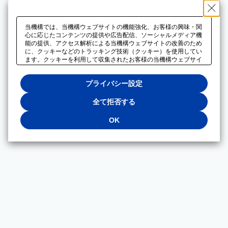
当機構では、当機構ウェブサイトの機能強化、お客様の興味・関
心に応じたコンテンツの提供や広告配信、ソーシャルメディア機
能の提供、アクセス解析による当機構ウェブサイトの改善のため
に、クッキーなどのトラッキング技術（クッキー）を使用してい
ます。クッキーを利用して収集されたお客様の当機構ウェブサイ
トのご利用に関するデータは、広告配信、ソーシャルメディアや
アクセス解析サービスを提供するパートナーと共有されます。そ
プライバシー設定
れらのパートナーでは、お客様がそれらのパートナーに提供した
他のデータ、またはお客様がそれらのパートナーが提供するサー
ビスを利用することで収集されるデータや、当機構以外のウェブ
全て拒否する
サイトから収集されたデータを組み合わせて分析し、インターネ
ット上で当機構以外の事業者がお客様に配信する広告の最適化に
OK
も利用する場合があります。必須クッキー以外の全てのクッキー
の利用を拒否する場合は、「全て拒否する」をクリックしてくだ
さい。クッキーが有効な状態で閲覧を続ける場合は、「OK」を
クリックしてください。利用目的ごとに同意・拒否を選択する場
合は、「プライバシー設定」をクリックしてください。同意・拒
否の設定は、当機構の
プライバシーポリシー
に設置した「プラ
イバシー設定」ボタン（またはリンク）からいつでも変更できま
す。