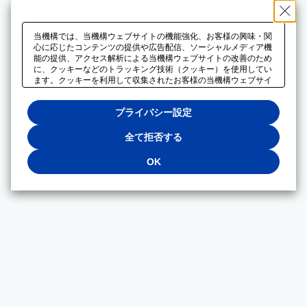
当機構では、当機構ウェブサイトの機能強化、お客様の興味・関
心に応じたコンテンツの提供や広告配信、ソーシャルメディア機
能の提供、アクセス解析による当機構ウェブサイトの改善のため
に、クッキーなどのトラッキング技術（クッキー）を使用してい
ます。クッキーを利用して収集されたお客様の当機構ウェブサイ
トのご利用に関するデータは、広告配信、ソーシャルメディアや
アクセス解析サービスを提供するパートナーと共有されます。そ
プライバシー設定
れらのパートナーでは、お客様がそれらのパートナーに提供した
他のデータ、またはお客様がそれらのパートナーが提供するサー
ビスを利用することで収集されるデータや、当機構以外のウェブ
全て拒否する
サイトから収集されたデータを組み合わせて分析し、インターネ
ット上で当機構以外の事業者がお客様に配信する広告の最適化に
OK
も利用する場合があります。必須クッキー以外の全てのクッキー
の利用を拒否する場合は、「全て拒否する」をクリックしてくだ
さい。クッキーが有効な状態で閲覧を続ける場合は、「OK」を
クリックしてください。利用目的ごとに同意・拒否を選択する場
合は、「プライバシー設定」をクリックしてください。同意・拒
否の設定は、当機構の
プライバシーポリシー
に設置した「プラ
イバシー設定」ボタン（またはリンク）からいつでも変更できま
す。