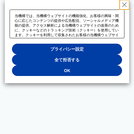
当機構では、当機構ウェブサイトの機能強化、お客様の興味・関
心に応じたコンテンツの提供や広告配信、ソーシャルメディア機
能の提供、アクセス解析による当機構ウェブサイトの改善のため
に、クッキーなどのトラッキング技術（クッキー）を使用してい
ます。クッキーを利用して収集されたお客様の当機構ウェブサイ
トのご利用に関するデータは、広告配信、ソーシャルメディアや
アクセス解析サービスを提供するパートナーと共有されます。そ
プライバシー設定
れらのパートナーでは、お客様がそれらのパートナーに提供した
他のデータ、またはお客様がそれらのパートナーが提供するサー
ビスを利用することで収集されるデータや、当機構以外のウェブ
全て拒否する
サイトから収集されたデータを組み合わせて分析し、インターネ
ット上で当機構以外の事業者がお客様に配信する広告の最適化に
OK
も利用する場合があります。必須クッキー以外の全てのクッキー
の利用を拒否する場合は、「全て拒否する」をクリックしてくだ
さい。クッキーが有効な状態で閲覧を続ける場合は、「OK」を
クリックしてください。利用目的ごとに同意・拒否を選択する場
合は、「プライバシー設定」をクリックしてください。同意・拒
否の設定は、当機構の
プライバシーポリシー
に設置した「プラ
イバシー設定」ボタン（またはリンク）からいつでも変更できま
す。