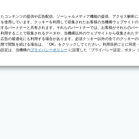
じたコンテンツの提供や広告配信、ソーシャルメディア機能の提供、アクセス解析に
）を使用しています。クッキーを利用して収集されたお客様の当機構ウェブサイトの
供するパートナーと共有されます。それらのパートナーでは、お客様がそれらのパー
を利用することで収集されるデータや、当機構以外のウェブサイトから収集されたデ
る広告の最適化にも利用する場合があります。必須クッキー以外の全てのクッキーの
態で閲覧を続ける場合は、「OK」をクリックしてください。利用目的ごとに同意
の設定は、当機構の
プライバシーポリシー
に設置した「プライバシー設定」ボタン