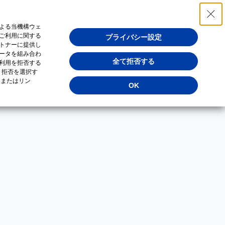
よる当機構ウェ
ご利用に関する
プライバシー設定
トナーに提供し
ータを組み合わ
全て拒否する
利用を拒否する
・拒否を選択す
（またはリン
OK