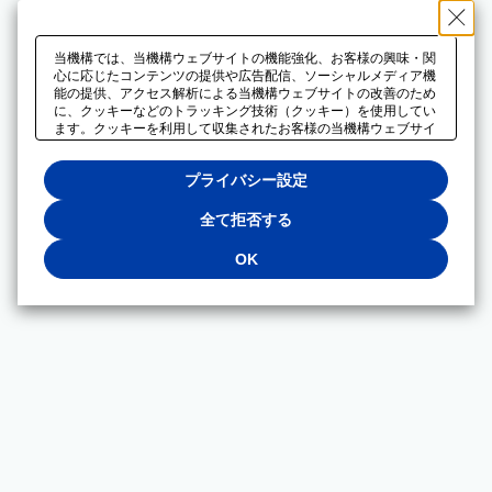
当機構では、当機構ウェブサイトの機能強化、お客様の興味・関
心に応じたコンテンツの提供や広告配信、ソーシャルメディア機
能の提供、アクセス解析による当機構ウェブサイトの改善のため
に、クッキーなどのトラッキング技術（クッキー）を使用してい
ます。クッキーを利用して収集されたお客様の当機構ウェブサイ
トのご利用に関するデータは、広告配信、ソーシャルメディアや
アクセス解析サービスを提供するパートナーと共有されます。そ
プライバシー設定
れらのパートナーでは、お客様がそれらのパートナーに提供した
他のデータ、またはお客様がそれらのパートナーが提供するサー
ビスを利用することで収集されるデータや、当機構以外のウェブ
全て拒否する
サイトから収集されたデータを組み合わせて分析し、インターネ
ット上で当機構以外の事業者がお客様に配信する広告の最適化に
OK
も利用する場合があります。必須クッキー以外の全てのクッキー
の利用を拒否する場合は、「全て拒否する」をクリックしてくだ
さい。クッキーが有効な状態で閲覧を続ける場合は、「OK」を
クリックしてください。利用目的ごとに同意・拒否を選択する場
合は、「プライバシー設定」をクリックしてください。同意・拒
否の設定は、当機構の
プライバシーポリシー
に設置した「プラ
イバシー設定」ボタン（またはリンク）からいつでも変更できま
す。