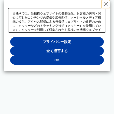
当機構では、当機構ウェブサイトの機能強化、お客様の興味・関
心に応じたコンテンツの提供や広告配信、ソーシャルメディア機
能の提供、アクセス解析による当機構ウェブサイトの改善のため
に、クッキーなどのトラッキング技術（クッキー）を使用してい
ます。クッキーを利用して収集されたお客様の当機構ウェブサイ
トのご利用に関するデータは、広告配信、ソーシャルメディアや
アクセス解析サービスを提供するパートナーと共有されます。そ
プライバシー設定
れらのパートナーでは、お客様がそれらのパートナーに提供した
他のデータ、またはお客様がそれらのパートナーが提供するサー
ビスを利用することで収集されるデータや、当機構以外のウェブ
全て拒否する
サイトから収集されたデータを組み合わせて分析し、インターネ
ット上で当機構以外の事業者がお客様に配信する広告の最適化に
OK
も利用する場合があります。必須クッキー以外の全てのクッキー
の利用を拒否する場合は、「全て拒否する」をクリックしてくだ
さい。クッキーが有効な状態で閲覧を続ける場合は、「OK」を
クリックしてください。利用目的ごとに同意・拒否を選択する場
合は、「プライバシー設定」をクリックしてください。同意・拒
否の設定は、当機構の
プライバシーポリシー
に設置した「プラ
イバシー設定」ボタン（またはリンク）からいつでも変更できま
す。