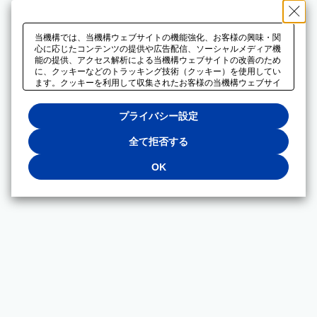
当機構では、当機構ウェブサイトの機能強化、お客様の興味・関
心に応じたコンテンツの提供や広告配信、ソーシャルメディア機
能の提供、アクセス解析による当機構ウェブサイトの改善のため
に、クッキーなどのトラッキング技術（クッキー）を使用してい
ます。クッキーを利用して収集されたお客様の当機構ウェブサイ
トのご利用に関するデータは、広告配信、ソーシャルメディアや
アクセス解析サービスを提供するパートナーと共有されます。そ
プライバシー設定
れらのパートナーでは、お客様がそれらのパートナーに提供した
他のデータ、またはお客様がそれらのパートナーが提供するサー
ビスを利用することで収集されるデータや、当機構以外のウェブ
全て拒否する
サイトから収集されたデータを組み合わせて分析し、インターネ
ット上で当機構以外の事業者がお客様に配信する広告の最適化に
OK
も利用する場合があります。必須クッキー以外の全てのクッキー
の利用を拒否する場合は、「全て拒否する」をクリックしてくだ
さい。クッキーが有効な状態で閲覧を続ける場合は、「OK」を
クリックしてください。利用目的ごとに同意・拒否を選択する場
合は、「プライバシー設定」をクリックしてください。同意・拒
否の設定は、当機構の
プライバシーポリシー
に設置した「プラ
イバシー設定」ボタン（またはリンク）からいつでも変更できま
す。