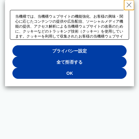
当機構では、当機構ウェブサイトの機能強化、お客様の興味・関
心に応じたコンテンツの提供や広告配信、ソーシャルメディア機
能の提供、アクセス解析による当機構ウェブサイトの改善のため
に、クッキーなどのトラッキング技術（クッキー）を使用してい
ます。クッキーを利用して収集されたお客様の当機構ウェブサイ
トのご利用に関するデータは、広告配信、ソーシャルメディアや
アクセス解析サービスを提供するパートナーと共有されます。そ
プライバシー設定
れらのパートナーでは、お客様がそれらのパートナーに提供した
他のデータ、またはお客様がそれらのパートナーが提供するサー
ビスを利用することで収集されるデータや、当機構以外のウェブ
全て拒否する
サイトから収集されたデータを組み合わせて分析し、インターネ
ット上で当機構以外の事業者がお客様に配信する広告の最適化に
OK
も利用する場合があります。必須クッキー以外の全てのクッキー
の利用を拒否する場合は、「全て拒否する」をクリックしてくだ
さい。クッキーが有効な状態で閲覧を続ける場合は、「OK」を
クリックしてください。利用目的ごとに同意・拒否を選択する場
合は、「プライバシー設定」をクリックしてください。同意・拒
否の設定は、当機構の
プライバシーポリシー
に設置した「プラ
イバシー設定」ボタン（またはリンク）からいつでも変更できま
す。