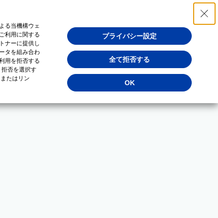
よる当機構ウェ
ご利用に関する
プライバシー設定
トナーに提供し
ータを組み合わ
全て拒否する
利用を拒否する
・拒否を選択す
（またはリン
OK