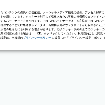
じたコンテンツの提供や広告配信、ソーシャルメディア機能の提供、アクセス解析に
）を使用しています。クッキーを利用して収集されたお客様の当機構ウェブサイトの
供するパートナーと共有されます。それらのパートナーでは、お客様がそれらのパー
を利用することで収集されるデータや、当機構以外のウェブサイトから収集されたデ
る広告の最適化にも利用する場合があります。必須クッキー以外の全てのクッキーの
態で閲覧を続ける場合は、「OK」をクリックしてください。利用目的ごとに同意
の設定は、当機構の
プライバシーポリシー
に設置した「プライバシー設定」ボタン