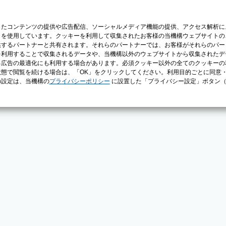
じたコンテンツの提供や広告配信、ソーシャルメディア機能の提供、アクセス解析に
）を使用しています。クッキーを利用して収集されたお客様の当機構ウェブサイトの
供するパートナーと共有されます。それらのパートナーでは、お客様がそれらのパー
を利用することで収集されるデータや、当機構以外のウェブサイトから収集されたデ
る広告の最適化にも利用する場合があります。必須クッキー以外の全てのクッキーの
態で閲覧を続ける場合は、「OK」をクリックしてください。利用目的ごとに同意
の設定は、当機構の
プライバシーポリシー
に設置した「プライバシー設定」ボタン