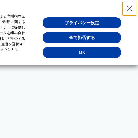
よる当機構ウェ
ご利用に関する
プライバシー設定
トナーに提供し
ータを組み合わ
全て拒否する
利用を拒否する
・拒否を選択す
（またはリン
OK