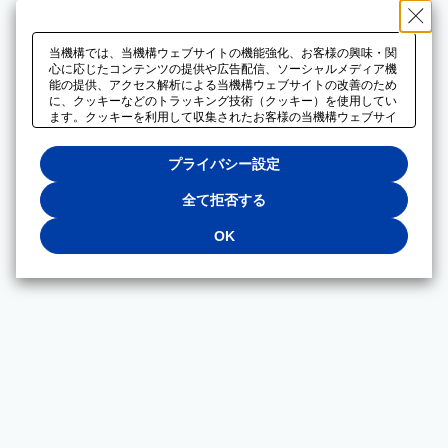
当機構では、当機構ウェブサイトの機能強化、お客様の興味・関
心に応じたコンテンツの提供や広告配信、ソーシャルメディア機
能の提供、アクセス解析による当機構ウェブサイトの改善のため
に、クッキーなどのトラッキング技術（クッキー）を使用してい
ます。クッキーを利用して収集されたお客様の当機構ウェブサイ
トのご利用に関するデータは、広告配信、ソーシャルメディアや
アクセス解析サービスを提供するパートナーと共有されます。そ
プライバシー設定
れらのパートナーでは、お客様がそれらのパートナーに提供した
他のデータ、またはお客様がそれらのパートナーが提供するサー
ビスを利用することで収集されるデータや、当機構以外のウェブ
全て拒否する
サイトから収集されたデータを組み合わせて分析し、インターネ
ット上で当機構以外の事業者がお客様に配信する広告の最適化に
OK
も利用する場合があります。必須クッキー以外の全てのクッキー
の利用を拒否する場合は、「全て拒否する」をクリックしてくだ
さい。クッキーが有効な状態で閲覧を続ける場合は、「OK」を
クリックしてください。利用目的ごとに同意・拒否を選択する場
合は、「プライバシー設定」をクリックしてください。同意・拒
否の設定は、当機構の
プライバシーポリシー
に設置した「プラ
イバシー設定」ボタン（またはリンク）からいつでも変更できま
す。