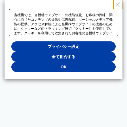
当機構では、当機構ウェブサイトの機能強化、お客様の興味・関
心に応じたコンテンツの提供や広告配信、ソーシャルメディア機
能の提供、アクセス解析による当機構ウェブサイトの改善のため
に、クッキーなどのトラッキング技術（クッキー）を使用してい
ます。クッキーを利用して収集されたお客様の当機構ウェブサイ
トのご利用に関するデータは、広告配信、ソーシャルメディアや
アクセス解析サービスを提供するパートナーと共有されます。そ
プライバシー設定
れらのパートナーでは、お客様がそれらのパートナーに提供した
他のデータ、またはお客様がそれらのパートナーが提供するサー
ビスを利用することで収集されるデータや、当機構以外のウェブ
全て拒否する
サイトから収集されたデータを組み合わせて分析し、インターネ
ット上で当機構以外の事業者がお客様に配信する広告の最適化に
OK
も利用する場合があります。必須クッキー以外の全てのクッキー
の利用を拒否する場合は、「全て拒否する」をクリックしてくだ
さい。クッキーが有効な状態で閲覧を続ける場合は、「OK」を
クリックしてください。利用目的ごとに同意・拒否を選択する場
合は、「プライバシー設定」をクリックしてください。同意・拒
否の設定は、当機構の
プライバシーポリシー
に設置した「プラ
イバシー設定」ボタン（またはリンク）からいつでも変更できま
す。