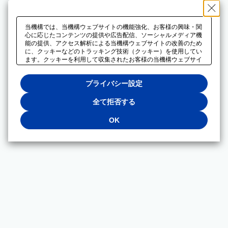
当機構では、当機構ウェブサイトの機能強化、お客様の興味・関
心に応じたコンテンツの提供や広告配信、ソーシャルメディア機
能の提供、アクセス解析による当機構ウェブサイトの改善のため
に、クッキーなどのトラッキング技術（クッキー）を使用してい
ます。クッキーを利用して収集されたお客様の当機構ウェブサイ
トのご利用に関するデータは、広告配信、ソーシャルメディアや
アクセス解析サービスを提供するパートナーと共有されます。そ
プライバシー設定
れらのパートナーでは、お客様がそれらのパートナーに提供した
他のデータ、またはお客様がそれらのパートナーが提供するサー
ビスを利用することで収集されるデータや、当機構以外のウェブ
全て拒否する
サイトから収集されたデータを組み合わせて分析し、インターネ
ット上で当機構以外の事業者がお客様に配信する広告の最適化に
OK
も利用する場合があります。必須クッキー以外の全てのクッキー
の利用を拒否する場合は、「全て拒否する」をクリックしてくだ
さい。クッキーが有効な状態で閲覧を続ける場合は、「OK」を
クリックしてください。利用目的ごとに同意・拒否を選択する場
合は、「プライバシー設定」をクリックしてください。同意・拒
否の設定は、当機構の
プライバシーポリシー
に設置した「プラ
イバシー設定」ボタン（またはリンク）からいつでも変更できま
す。