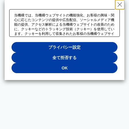
当機構では、当機構ウェブサイトの機能強化、お客様の興味・関
心に応じたコンテンツの提供や広告配信、ソーシャルメディア機
能の提供、アクセス解析による当機構ウェブサイトの改善のため
に、クッキーなどのトラッキング技術（クッキー）を使用してい
ます。クッキーを利用して収集されたお客様の当機構ウェブサイ
トのご利用に関するデータは、広告配信、ソーシャルメディアや
アクセス解析サービスを提供するパートナーと共有されます。そ
プライバシー設定
れらのパートナーでは、お客様がそれらのパートナーに提供した
他のデータ、またはお客様がそれらのパートナーが提供するサー
ビスを利用することで収集されるデータや、当機構以外のウェブ
全て拒否する
サイトから収集されたデータを組み合わせて分析し、インターネ
ット上で当機構以外の事業者がお客様に配信する広告の最適化に
OK
も利用する場合があります。必須クッキー以外の全てのクッキー
の利用を拒否する場合は、「全て拒否する」をクリックしてくだ
さい。クッキーが有効な状態で閲覧を続ける場合は、「OK」を
クリックしてください。利用目的ごとに同意・拒否を選択する場
合は、「プライバシー設定」をクリックしてください。同意・拒
否の設定は、当機構の
プライバシーポリシー
に設置した「プラ
イバシー設定」ボタン（またはリンク）からいつでも変更できま
す。