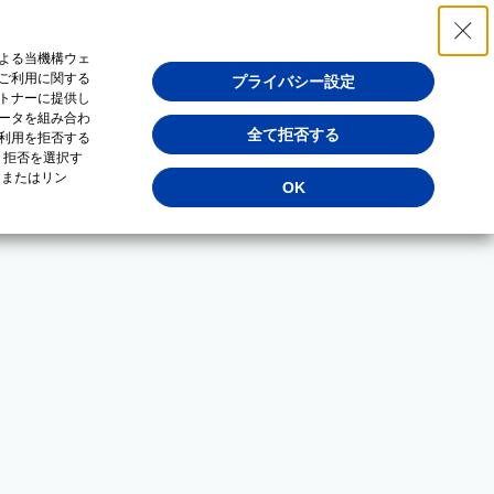
よる当機構ウェ
ご利用に関する
プライバシー設定
トナーに提供し
ータを組み合わ
全て拒否する
利用を拒否する
・拒否を選択す
（またはリン
OK