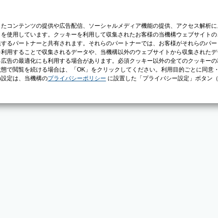
じたコンテンツの提供や広告配信、ソーシャルメディア機能の提供、アクセス解析に
）を使用しています。クッキーを利用して収集されたお客様の当機構ウェブサイトの
供するパートナーと共有されます。それらのパートナーでは、お客様がそれらのパー
を利用することで収集されるデータや、当機構以外のウェブサイトから収集されたデ
る広告の最適化にも利用する場合があります。必須クッキー以外の全てのクッキーの
態で閲覧を続ける場合は、「OK」をクリックしてください。利用目的ごとに同意
の設定は、当機構の
プライバシーポリシー
に設置した「プライバシー設定」ボタン