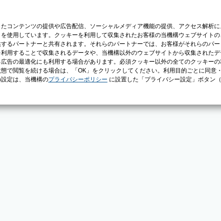
じたコンテンツの提供や広告配信、ソーシャルメディア機能の提供、アクセス解析に
）を使用しています。クッキーを利用して収集されたお客様の当機構ウェブサイトの
供するパートナーと共有されます。それらのパートナーでは、お客様がそれらのパー
を利用することで収集されるデータや、当機構以外のウェブサイトから収集されたデ
る広告の最適化にも利用する場合があります。必須クッキー以外の全てのクッキーの
態で閲覧を続ける場合は、「OK」をクリックしてください。利用目的ごとに同意
の設定は、当機構の
プライバシーポリシー
に設置した「プライバシー設定」ボタン