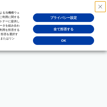
よる当機構ウェ
ご利用に関する
プライバシー設定
トナーに提供し
ータを組み合わ
全て拒否する
利用を拒否する
・拒否を選択す
（またはリン
OK