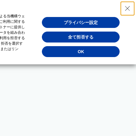
よる当機構ウェ
ご利用に関する
プライバシー設定
トナーに提供し
ータを組み合わ
全て拒否する
利用を拒否する
・拒否を選択す
（またはリン
OK