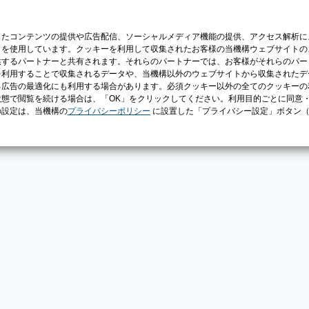
じたコンテンツの提供や広告配信、ソーシャルメディア機能の提供、アクセス解析に
）を使用しています。クッキーを利用して収集されたお客様の当機構ウェブサイトの
供するパートナーと共有されます。それらのパートナーでは、お客様がそれらのパー
を利用することで収集されるデータや、当機構以外のウェブサイトから収集されたデ
る広告の最適化にも利用する場合があります。必須クッキー以外の全てのクッキーの
態で閲覧を続ける場合は、「OK」をクリックしてください。利用目的ごとに同意
の設定は、当機構の
プライバシーポリシー
に設置した「プライバシー設定」ボタン