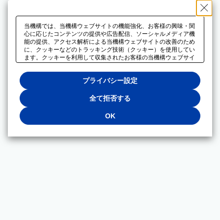
当機構では、当機構ウェブサイトの機能強化、お客様の興味・関
心に応じたコンテンツの提供や広告配信、ソーシャルメディア機
能の提供、アクセス解析による当機構ウェブサイトの改善のため
に、クッキーなどのトラッキング技術（クッキー）を使用してい
ます。クッキーを利用して収集されたお客様の当機構ウェブサイ
トのご利用に関するデータは、広告配信、ソーシャルメディアや
アクセス解析サービスを提供するパートナーと共有されます。そ
プライバシー設定
れらのパートナーでは、お客様がそれらのパートナーに提供した
他のデータ、またはお客様がそれらのパートナーが提供するサー
ビスを利用することで収集されるデータや、当機構以外のウェブ
全て拒否する
サイトから収集されたデータを組み合わせて分析し、インターネ
ット上で当機構以外の事業者がお客様に配信する広告の最適化に
OK
も利用する場合があります。必須クッキー以外の全てのクッキー
の利用を拒否する場合は、「全て拒否する」をクリックしてくだ
さい。クッキーが有効な状態で閲覧を続ける場合は、「OK」を
クリックしてください。利用目的ごとに同意・拒否を選択する場
合は、「プライバシー設定」をクリックしてください。同意・拒
否の設定は、当機構の
プライバシーポリシー
に設置した「プラ
イバシー設定」ボタン（またはリンク）からいつでも変更できま
す。