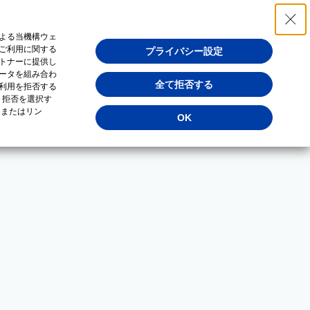
よる当機構ウェ
ご利用に関する
プライバシー設定
トナーに提供し
ータを組み合わ
全て拒否する
利用を拒否する
・拒否を選択す
（またはリン
OK