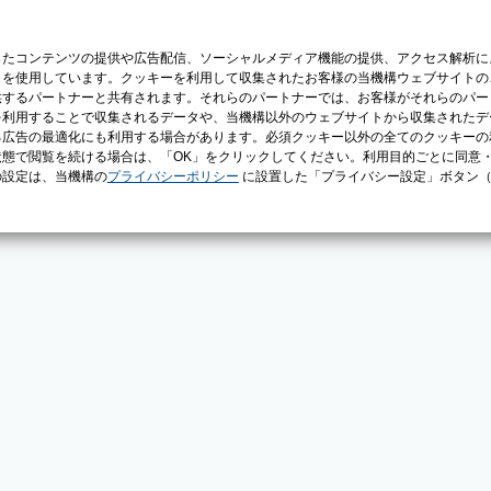
じたコンテンツの提供や広告配信、ソーシャルメディア機能の提供、アクセス解析に
）を使用しています。クッキーを利用して収集されたお客様の当機構ウェブサイトの
供するパートナーと共有されます。それらのパートナーでは、お客様がそれらのパー
を利用することで収集されるデータや、当機構以外のウェブサイトから収集されたデ
る広告の最適化にも利用する場合があります。必須クッキー以外の全てのクッキーの
態で閲覧を続ける場合は、「OK」をクリックしてください。利用目的ごとに同意
の設定は、当機構の
プライバシーポリシー
に設置した「プライバシー設定」ボタン