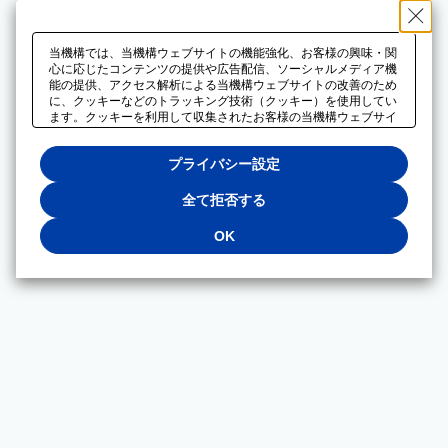
当機構では、当機構ウェブサイトの機能強化、お客様の興味・関
心に応じたコンテンツの提供や広告配信、ソーシャルメディア機
能の提供、アクセス解析による当機構ウェブサイトの改善のため
に、クッキーなどのトラッキング技術（クッキー）を使用してい
ます。クッキーを利用して収集されたお客様の当機構ウェブサイ
トのご利用に関するデータは、広告配信、ソーシャルメディアや
アクセス解析サービスを提供するパートナーと共有されます。そ
プライバシー設定
れらのパートナーでは、お客様がそれらのパートナーに提供した
他のデータ、またはお客様がそれらのパートナーが提供するサー
ビスを利用することで収集されるデータや、当機構以外のウェブ
全て拒否する
サイトから収集されたデータを組み合わせて分析し、インターネ
ット上で当機構以外の事業者がお客様に配信する広告の最適化に
OK
も利用する場合があります。必須クッキー以外の全てのクッキー
の利用を拒否する場合は、「全て拒否する」をクリックしてくだ
さい。クッキーが有効な状態で閲覧を続ける場合は、「OK」を
クリックしてください。利用目的ごとに同意・拒否を選択する場
合は、「プライバシー設定」をクリックしてください。同意・拒
否の設定は、当機構の
プライバシーポリシー
に設置した「プラ
イバシー設定」ボタン（またはリンク）からいつでも変更できま
す。