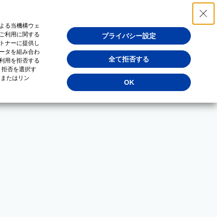
よる当機構ウェ
ご利用に関する
プライバシー設定
トナーに提供し
ータを組み合わ
全て拒否する
利用を拒否する
・拒否を選択す
（またはリン
OK