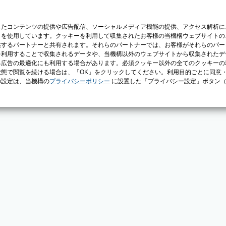
じたコンテンツの提供や広告配信、ソーシャルメディア機能の提供、アクセス解析に
）を使用しています。クッキーを利用して収集されたお客様の当機構ウェブサイトの
供するパートナーと共有されます。それらのパートナーでは、お客様がそれらのパー
を利用することで収集されるデータや、当機構以外のウェブサイトから収集されたデ
る広告の最適化にも利用する場合があります。必須クッキー以外の全てのクッキーの
態で閲覧を続ける場合は、「OK」をクリックしてください。利用目的ごとに同意
の設定は、当機構の
プライバシーポリシー
に設置した「プライバシー設定」ボタン