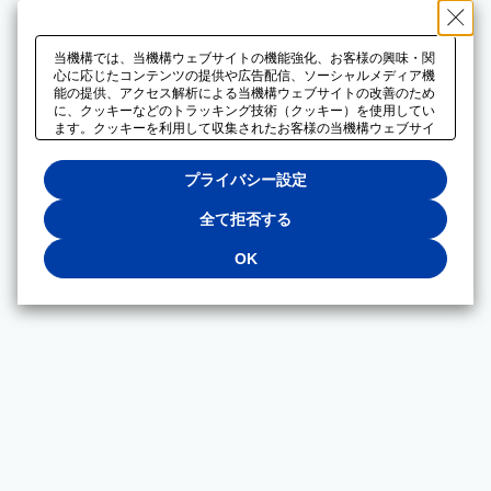
当機構では、当機構ウェブサイトの機能強化、お客様の興味・関
心に応じたコンテンツの提供や広告配信、ソーシャルメディア機
能の提供、アクセス解析による当機構ウェブサイトの改善のため
に、クッキーなどのトラッキング技術（クッキー）を使用してい
ます。クッキーを利用して収集されたお客様の当機構ウェブサイ
トのご利用に関するデータは、広告配信、ソーシャルメディアや
アクセス解析サービスを提供するパートナーと共有されます。そ
プライバシー設定
れらのパートナーでは、お客様がそれらのパートナーに提供した
他のデータ、またはお客様がそれらのパートナーが提供するサー
ビスを利用することで収集されるデータや、当機構以外のウェブ
全て拒否する
サイトから収集されたデータを組み合わせて分析し、インターネ
ット上で当機構以外の事業者がお客様に配信する広告の最適化に
OK
も利用する場合があります。必須クッキー以外の全てのクッキー
の利用を拒否する場合は、「全て拒否する」をクリックしてくだ
さい。クッキーが有効な状態で閲覧を続ける場合は、「OK」を
クリックしてください。利用目的ごとに同意・拒否を選択する場
合は、「プライバシー設定」をクリックしてください。同意・拒
否の設定は、当機構の
プライバシーポリシー
に設置した「プラ
イバシー設定」ボタン（またはリンク）からいつでも変更できま
す。