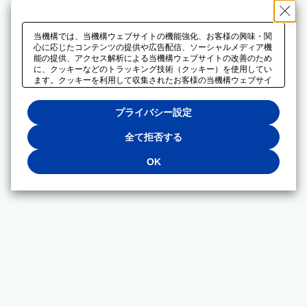
当機構では、当機構ウェブサイトの機能強化、お客様の興味・関
心に応じたコンテンツの提供や広告配信、ソーシャルメディア機
能の提供、アクセス解析による当機構ウェブサイトの改善のため
に、クッキーなどのトラッキング技術（クッキー）を使用してい
ます。クッキーを利用して収集されたお客様の当機構ウェブサイ
トのご利用に関するデータは、広告配信、ソーシャルメディアや
アクセス解析サービスを提供するパートナーと共有されます。そ
プライバシー設定
れらのパートナーでは、お客様がそれらのパートナーに提供した
他のデータ、またはお客様がそれらのパートナーが提供するサー
ビスを利用することで収集されるデータや、当機構以外のウェブ
全て拒否する
サイトから収集されたデータを組み合わせて分析し、インターネ
ット上で当機構以外の事業者がお客様に配信する広告の最適化に
OK
も利用する場合があります。必須クッキー以外の全てのクッキー
の利用を拒否する場合は、「全て拒否する」をクリックしてくだ
さい。クッキーが有効な状態で閲覧を続ける場合は、「OK」を
クリックしてください。利用目的ごとに同意・拒否を選択する場
合は、「プライバシー設定」をクリックしてください。同意・拒
否の設定は、当機構の
プライバシーポリシー
に設置した「プラ
イバシー設定」ボタン（またはリンク）からいつでも変更できま
す。