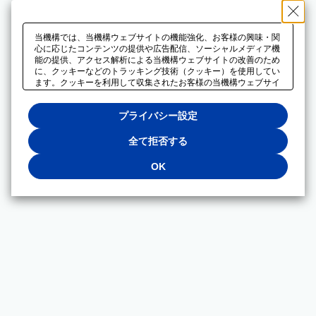
当機構では、当機構ウェブサイトの機能強化、お客様の興味・関
心に応じたコンテンツの提供や広告配信、ソーシャルメディア機
能の提供、アクセス解析による当機構ウェブサイトの改善のため
に、クッキーなどのトラッキング技術（クッキー）を使用してい
ます。クッキーを利用して収集されたお客様の当機構ウェブサイ
トのご利用に関するデータは、広告配信、ソーシャルメディアや
アクセス解析サービスを提供するパートナーと共有されます。そ
プライバシー設定
れらのパートナーでは、お客様がそれらのパートナーに提供した
他のデータ、またはお客様がそれらのパートナーが提供するサー
ビスを利用することで収集されるデータや、当機構以外のウェブ
全て拒否する
サイトから収集されたデータを組み合わせて分析し、インターネ
ット上で当機構以外の事業者がお客様に配信する広告の最適化に
OK
も利用する場合があります。必須クッキー以外の全てのクッキー
の利用を拒否する場合は、「全て拒否する」をクリックしてくだ
さい。クッキーが有効な状態で閲覧を続ける場合は、「OK」を
クリックしてください。利用目的ごとに同意・拒否を選択する場
合は、「プライバシー設定」をクリックしてください。同意・拒
否の設定は、当機構の
プライバシーポリシー
に設置した「プラ
イバシー設定」ボタン（またはリンク）からいつでも変更できま
す。