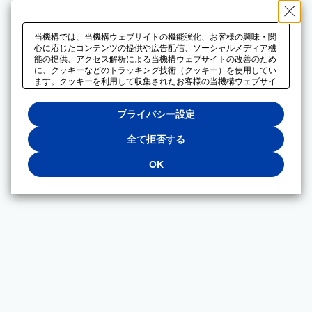
当機構では、当機構ウェブサイトの機能強化、お客様の興味・関
心に応じたコンテンツの提供や広告配信、ソーシャルメディア機
能の提供、アクセス解析による当機構ウェブサイトの改善のため
に、クッキーなどのトラッキング技術（クッキー）を使用してい
ます。クッキーを利用して収集されたお客様の当機構ウェブサイ
トのご利用に関するデータは、広告配信、ソーシャルメディアや
アクセス解析サービスを提供するパートナーと共有されます。そ
プライバシー設定
れらのパートナーでは、お客様がそれらのパートナーに提供した
他のデータ、またはお客様がそれらのパートナーが提供するサー
ビスを利用することで収集されるデータや、当機構以外のウェブ
全て拒否する
サイトから収集されたデータを組み合わせて分析し、インターネ
ット上で当機構以外の事業者がお客様に配信する広告の最適化に
OK
も利用する場合があります。必須クッキー以外の全てのクッキー
の利用を拒否する場合は、「全て拒否する」をクリックしてくだ
さい。クッキーが有効な状態で閲覧を続ける場合は、「OK」を
クリックしてください。利用目的ごとに同意・拒否を選択する場
合は、「プライバシー設定」をクリックしてください。同意・拒
否の設定は、当機構の
プライバシーポリシー
に設置した「プラ
イバシー設定」ボタン（またはリンク）からいつでも変更できま
す。