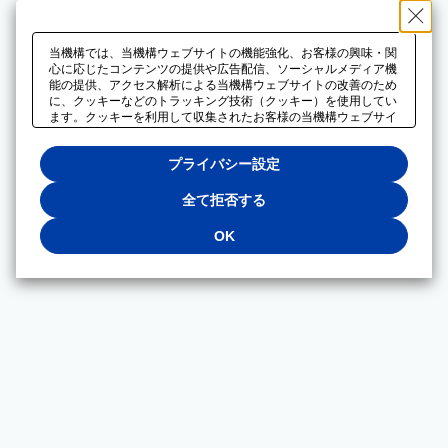
当機構では、当機構ウェブサイトの機能強化、お客様の興味・関
心に応じたコンテンツの提供や広告配信、ソーシャルメディア機
能の提供、アクセス解析による当機構ウェブサイトの改善のため
に、クッキーなどのトラッキング技術（クッキー）を使用してい
ます。クッキーを利用して収集されたお客様の当機構ウェブサイ
トのご利用に関するデータは、広告配信、ソーシャルメディアや
アクセス解析サービスを提供するパートナーと共有されます。そ
プライバシー設定
れらのパートナーでは、お客様がそれらのパートナーに提供した
他のデータ、またはお客様がそれらのパートナーが提供するサー
ビスを利用することで収集されるデータや、当機構以外のウェブ
全て拒否する
サイトから収集されたデータを組み合わせて分析し、インターネ
ット上で当機構以外の事業者がお客様に配信する広告の最適化に
OK
も利用する場合があります。必須クッキー以外の全てのクッキー
の利用を拒否する場合は、「全て拒否する」をクリックしてくだ
さい。クッキーが有効な状態で閲覧を続ける場合は、「OK」を
クリックしてください。利用目的ごとに同意・拒否を選択する場
合は、「プライバシー設定」をクリックしてください。同意・拒
否の設定は、当機構の
プライバシーポリシー
に設置した「プラ
イバシー設定」ボタン（またはリンク）からいつでも変更できま
す。