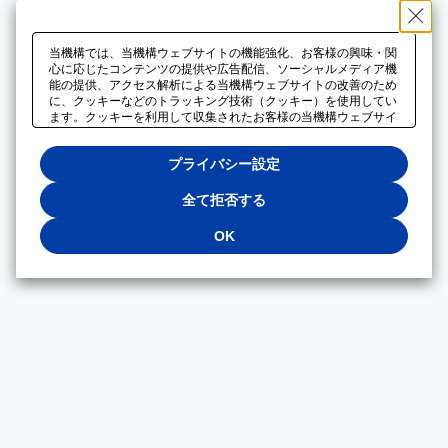
当機構では、当機構ウェブサイトの機能強化、お客様の興味・関
心に応じたコンテンツの提供や広告配信、ソーシャルメディア機
能の提供、アクセス解析による当機構ウェブサイトの改善のため
に、クッキーなどのトラッキング技術（クッキー）を使用してい
ます。クッキーを利用して収集されたお客様の当機構ウェブサイ
トのご利用に関するデータは、広告配信、ソーシャルメディアや
アクセス解析サービスを提供するパートナーと共有されます。そ
プライバシー設定
れらのパートナーでは、お客様がそれらのパートナーに提供した
他のデータ、またはお客様がそれらのパートナーが提供するサー
ビスを利用することで収集されるデータや、当機構以外のウェブ
全て拒否する
サイトから収集されたデータを組み合わせて分析し、インターネ
ット上で当機構以外の事業者がお客様に配信する広告の最適化に
OK
も利用する場合があります。必須クッキー以外の全てのクッキー
の利用を拒否する場合は、「全て拒否する」をクリックしてくだ
さい。クッキーが有効な状態で閲覧を続ける場合は、「OK」を
クリックしてください。利用目的ごとに同意・拒否を選択する場
合は、「プライバシー設定」をクリックしてください。同意・拒
否の設定は、当機構の
プライバシーポリシー
に設置した「プラ
イバシー設定」ボタン（またはリンク）からいつでも変更できま
す。