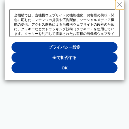
当機構では、当機構ウェブサイトの機能強化、お客様の興味・関
心に応じたコンテンツの提供や広告配信、ソーシャルメディア機
能の提供、アクセス解析による当機構ウェブサイトの改善のため
に、クッキーなどのトラッキング技術（クッキー）を使用してい
ます。クッキーを利用して収集されたお客様の当機構ウェブサイ
トのご利用に関するデータは、広告配信、ソーシャルメディアや
アクセス解析サービスを提供するパートナーと共有されます。そ
プライバシー設定
れらのパートナーでは、お客様がそれらのパートナーに提供した
他のデータ、またはお客様がそれらのパートナーが提供するサー
ビスを利用することで収集されるデータや、当機構以外のウェブ
全て拒否する
サイトから収集されたデータを組み合わせて分析し、インターネ
ット上で当機構以外の事業者がお客様に配信する広告の最適化に
OK
も利用する場合があります。必須クッキー以外の全てのクッキー
の利用を拒否する場合は、「全て拒否する」をクリックしてくだ
さい。クッキーが有効な状態で閲覧を続ける場合は、「OK」を
クリックしてください。利用目的ごとに同意・拒否を選択する場
合は、「プライバシー設定」をクリックしてください。同意・拒
否の設定は、当機構の
プライバシーポリシー
に設置した「プラ
イバシー設定」ボタン（またはリンク）からいつでも変更できま
す。