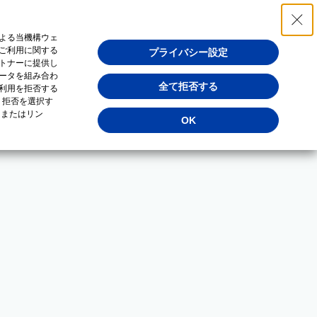
よる当機構ウェ
ご利用に関する
プライバシー設定
トナーに提供し
ータを組み合わ
全て拒否する
利用を拒否する
・拒否を選択す
（またはリン
OK