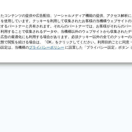
じたコンテンツの提供や広告配信、ソーシャルメディア機能の提供、アクセス解析に
）を使用しています。クッキーを利用して収集されたお客様の当機構ウェブサイトの
供するパートナーと共有されます。それらのパートナーでは、お客様がそれらのパー
を利用することで収集されるデータや、当機構以外のウェブサイトから収集されたデ
る広告の最適化にも利用する場合があります。必須クッキー以外の全てのクッキーの
態で閲覧を続ける場合は、「OK」をクリックしてください。利用目的ごとに同意
の設定は、当機構の
プライバシーポリシー
に設置した「プライバシー設定」ボタン