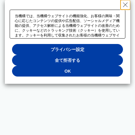
当機構では、当機構ウェブサイトの機能強化、お客様の興味・関
心に応じたコンテンツの提供や広告配信、ソーシャルメディア機
能の提供、アクセス解析による当機構ウェブサイトの改善のため
に、クッキーなどのトラッキング技術（クッキー）を使用してい
ます。クッキーを利用して収集されたお客様の当機構ウェブサイ
トのご利用に関するデータは、広告配信、ソーシャルメディアや
アクセス解析サービスを提供するパートナーと共有されます。そ
プライバシー設定
れらのパートナーでは、お客様がそれらのパートナーに提供した
他のデータ、またはお客様がそれらのパートナーが提供するサー
ビスを利用することで収集されるデータや、当機構以外のウェブ
全て拒否する
サイトから収集されたデータを組み合わせて分析し、インターネ
ット上で当機構以外の事業者がお客様に配信する広告の最適化に
OK
も利用する場合があります。必須クッキー以外の全てのクッキー
の利用を拒否する場合は、「全て拒否する」をクリックしてくだ
さい。クッキーが有効な状態で閲覧を続ける場合は、「OK」を
クリックしてください。利用目的ごとに同意・拒否を選択する場
合は、「プライバシー設定」をクリックしてください。同意・拒
否の設定は、当機構の
プライバシーポリシー
に設置した「プラ
イバシー設定」ボタン（またはリンク）からいつでも変更できま
す。