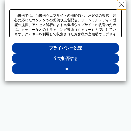
当機構では、当機構ウェブサイトの機能強化、お客様の興味・関
心に応じたコンテンツの提供や広告配信、ソーシャルメディア機
能の提供、アクセス解析による当機構ウェブサイトの改善のため
に、クッキーなどのトラッキング技術（クッキー）を使用してい
ます。クッキーを利用して収集されたお客様の当機構ウェブサイ
トのご利用に関するデータは、広告配信、ソーシャルメディアや
アクセス解析サービスを提供するパートナーと共有されます。そ
プライバシー設定
れらのパートナーでは、お客様がそれらのパートナーに提供した
他のデータ、またはお客様がそれらのパートナーが提供するサー
ビスを利用することで収集されるデータや、当機構以外のウェブ
全て拒否する
サイトから収集されたデータを組み合わせて分析し、インターネ
ット上で当機構以外の事業者がお客様に配信する広告の最適化に
OK
も利用する場合があります。必須クッキー以外の全てのクッキー
の利用を拒否する場合は、「全て拒否する」をクリックしてくだ
さい。クッキーが有効な状態で閲覧を続ける場合は、「OK」を
クリックしてください。利用目的ごとに同意・拒否を選択する場
合は、「プライバシー設定」をクリックしてください。同意・拒
否の設定は、当機構の
プライバシーポリシー
に設置した「プラ
イバシー設定」ボタン（またはリンク）からいつでも変更できま
す。