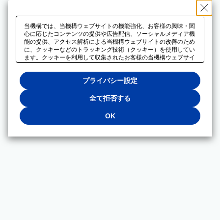
当機構では、当機構ウェブサイトの機能強化、お客様の興味・関
心に応じたコンテンツの提供や広告配信、ソーシャルメディア機
能の提供、アクセス解析による当機構ウェブサイトの改善のため
に、クッキーなどのトラッキング技術（クッキー）を使用してい
ます。クッキーを利用して収集されたお客様の当機構ウェブサイ
トのご利用に関するデータは、広告配信、ソーシャルメディアや
アクセス解析サービスを提供するパートナーと共有されます。そ
プライバシー設定
れらのパートナーでは、お客様がそれらのパートナーに提供した
他のデータ、またはお客様がそれらのパートナーが提供するサー
ビスを利用することで収集されるデータや、当機構以外のウェブ
全て拒否する
サイトから収集されたデータを組み合わせて分析し、インターネ
ット上で当機構以外の事業者がお客様に配信する広告の最適化に
OK
も利用する場合があります。必須クッキー以外の全てのクッキー
の利用を拒否する場合は、「全て拒否する」をクリックしてくだ
さい。クッキーが有効な状態で閲覧を続ける場合は、「OK」を
クリックしてください。利用目的ごとに同意・拒否を選択する場
合は、「プライバシー設定」をクリックしてください。同意・拒
否の設定は、当機構の
プライバシーポリシー
に設置した「プラ
イバシー設定」ボタン（またはリンク）からいつでも変更できま
す。