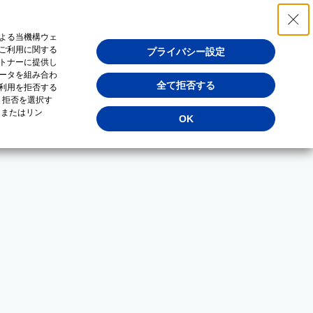
よる当機構ウェ
ご利用に関する
プライバシー設定
トナーに提供し
ータを組み合わ
全て拒否する
利用を拒否する
・拒否を選択す
（またはリン
OK