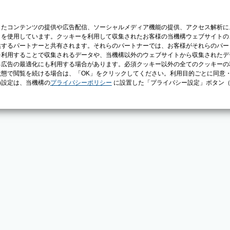
じたコンテンツの提供や広告配信、ソーシャルメディア機能の提供、アクセス解析に
）を使用しています。クッキーを利用して収集されたお客様の当機構ウェブサイトの
供するパートナーと共有されます。それらのパートナーでは、お客様がそれらのパー
を利用することで収集されるデータや、当機構以外のウェブサイトから収集されたデ
る広告の最適化にも利用する場合があります。必須クッキー以外の全てのクッキーの
態で閲覧を続ける場合は、「OK」をクリックしてください。利用目的ごとに同意
の設定は、当機構の
プライバシーポリシー
に設置した「プライバシー設定」ボタン