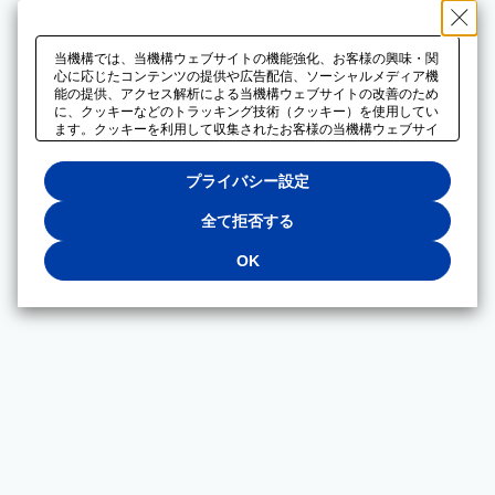
当機構では、当機構ウェブサイトの機能強化、お客様の興味・関
心に応じたコンテンツの提供や広告配信、ソーシャルメディア機
能の提供、アクセス解析による当機構ウェブサイトの改善のため
に、クッキーなどのトラッキング技術（クッキー）を使用してい
ます。クッキーを利用して収集されたお客様の当機構ウェブサイ
トのご利用に関するデータは、広告配信、ソーシャルメディアや
アクセス解析サービスを提供するパートナーと共有されます。そ
プライバシー設定
れらのパートナーでは、お客様がそれらのパートナーに提供した
他のデータ、またはお客様がそれらのパートナーが提供するサー
ビスを利用することで収集されるデータや、当機構以外のウェブ
全て拒否する
サイトから収集されたデータを組み合わせて分析し、インターネ
ット上で当機構以外の事業者がお客様に配信する広告の最適化に
OK
も利用する場合があります。必須クッキー以外の全てのクッキー
の利用を拒否する場合は、「全て拒否する」をクリックしてくだ
さい。クッキーが有効な状態で閲覧を続ける場合は、「OK」を
クリックしてください。利用目的ごとに同意・拒否を選択する場
合は、「プライバシー設定」をクリックしてください。同意・拒
否の設定は、当機構の
プライバシーポリシー
に設置した「プラ
イバシー設定」ボタン（またはリンク）からいつでも変更できま
す。