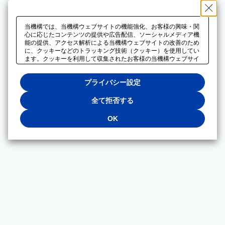
当機構では、当機構ウェブサイトの機能強化、お客様の興味・関
心に応じたコンテンツの提供や広告配信、ソーシャルメディア機
能の提供、アクセス解析による当機構ウェブサイトの改善のため
に、クッキーなどのトラッキング技術（クッキー）を使用してい
ます。クッキーを利用して収集されたお客様の当機構ウェブサイ
トのご利用に関するデータは、広告配信、ソーシャルメディアや
アクセス解析サービスを提供するパートナーと共有されます。そ
プライバシー設定
れらのパートナーでは、お客様がそれらのパートナーに提供した
他のデータ、またはお客様がそれらのパートナーが提供するサー
ビスを利用することで収集されるデータや、当機構以外のウェブ
全て拒否する
サイトから収集されたデータを組み合わせて分析し、インターネ
ット上で当機構以外の事業者がお客様に配信する広告の最適化に
OK
も利用する場合があります。必須クッキー以外の全てのクッキー
の利用を拒否する場合は、「全て拒否する」をクリックしてくだ
さい。クッキーが有効な状態で閲覧を続ける場合は、「OK」を
クリックしてください。利用目的ごとに同意・拒否を選択する場
合は、「プライバシー設定」をクリックしてください。同意・拒
否の設定は、当機構の
プライバシーポリシー
に設置した「プラ
イバシー設定」ボタン（またはリンク）からいつでも変更できま
す。