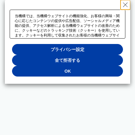
当機構では、当機構ウェブサイトの機能強化、お客様の興味・関
心に応じたコンテンツの提供や広告配信、ソーシャルメディア機
能の提供、アクセス解析による当機構ウェブサイトの改善のため
に、クッキーなどのトラッキング技術（クッキー）を使用してい
ます。クッキーを利用して収集されたお客様の当機構ウェブサイ
トのご利用に関するデータは、広告配信、ソーシャルメディアや
アクセス解析サービスを提供するパートナーと共有されます。そ
プライバシー設定
れらのパートナーでは、お客様がそれらのパートナーに提供した
他のデータ、またはお客様がそれらのパートナーが提供するサー
ビスを利用することで収集されるデータや、当機構以外のウェブ
全て拒否する
サイトから収集されたデータを組み合わせて分析し、インターネ
ット上で当機構以外の事業者がお客様に配信する広告の最適化に
OK
も利用する場合があります。必須クッキー以外の全てのクッキー
の利用を拒否する場合は、「全て拒否する」をクリックしてくだ
さい。クッキーが有効な状態で閲覧を続ける場合は、「OK」を
クリックしてください。利用目的ごとに同意・拒否を選択する場
合は、「プライバシー設定」をクリックしてください。同意・拒
否の設定は、当機構の
プライバシーポリシー
に設置した「プラ
イバシー設定」ボタン（またはリンク）からいつでも変更できま
す。