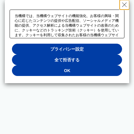
当機構では、当機構ウェブサイトの機能強化、お客様の興味・関
心に応じたコンテンツの提供や広告配信、ソーシャルメディア機
能の提供、アクセス解析による当機構ウェブサイトの改善のため
に、クッキーなどのトラッキング技術（クッキー）を使用してい
ます。クッキーを利用して収集されたお客様の当機構ウェブサイ
トのご利用に関するデータは、広告配信、ソーシャルメディアや
アクセス解析サービスを提供するパートナーと共有されます。そ
プライバシー設定
れらのパートナーでは、お客様がそれらのパートナーに提供した
他のデータ、またはお客様がそれらのパートナーが提供するサー
ビスを利用することで収集されるデータや、当機構以外のウェブ
全て拒否する
サイトから収集されたデータを組み合わせて分析し、インターネ
ット上で当機構以外の事業者がお客様に配信する広告の最適化に
OK
も利用する場合があります。必須クッキー以外の全てのクッキー
の利用を拒否する場合は、「全て拒否する」をクリックしてくだ
さい。クッキーが有効な状態で閲覧を続ける場合は、「OK」を
クリックしてください。利用目的ごとに同意・拒否を選択する場
合は、「プライバシー設定」をクリックしてください。同意・拒
否の設定は、当機構の
プライバシーポリシー
に設置した「プラ
イバシー設定」ボタン（またはリンク）からいつでも変更できま
す。