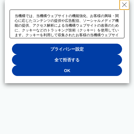
当機構では、当機構ウェブサイトの機能強化、お客様の興味・関
心に応じたコンテンツの提供や広告配信、ソーシャルメディア機
能の提供、アクセス解析による当機構ウェブサイトの改善のため
に、クッキーなどのトラッキング技術（クッキー）を使用してい
ます。クッキーを利用して収集されたお客様の当機構ウェブサイ
トのご利用に関するデータは、広告配信、ソーシャルメディアや
アクセス解析サービスを提供するパートナーと共有されます。そ
プライバシー設定
れらのパートナーでは、お客様がそれらのパートナーに提供した
他のデータ、またはお客様がそれらのパートナーが提供するサー
ビスを利用することで収集されるデータや、当機構以外のウェブ
全て拒否する
サイトから収集されたデータを組み合わせて分析し、インターネ
ット上で当機構以外の事業者がお客様に配信する広告の最適化に
OK
も利用する場合があります。必須クッキー以外の全てのクッキー
の利用を拒否する場合は、「全て拒否する」をクリックしてくだ
さい。クッキーが有効な状態で閲覧を続ける場合は、「OK」を
クリックしてください。利用目的ごとに同意・拒否を選択する場
合は、「プライバシー設定」をクリックしてください。同意・拒
否の設定は、当機構の
プライバシーポリシー
に設置した「プラ
イバシー設定」ボタン（またはリンク）からいつでも変更できま
す。