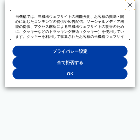
当機構では、当機構ウェブサイトの機能強化、お客様の興味・関
心に応じたコンテンツの提供や広告配信、ソーシャルメディア機
能の提供、アクセス解析による当機構ウェブサイトの改善のため
に、クッキーなどのトラッキング技術（クッキー）を使用してい
ます。クッキーを利用して収集されたお客様の当機構ウェブサイ
トのご利用に関するデータは、広告配信、ソーシャルメディアや
アクセス解析サービスを提供するパートナーと共有されます。そ
プライバシー設定
れらのパートナーでは、お客様がそれらのパートナーに提供した
他のデータ、またはお客様がそれらのパートナーが提供するサー
ビスを利用することで収集されるデータや、当機構以外のウェブ
全て拒否する
サイトから収集されたデータを組み合わせて分析し、インターネ
ット上で当機構以外の事業者がお客様に配信する広告の最適化に
OK
も利用する場合があります。必須クッキー以外の全てのクッキー
の利用を拒否する場合は、「全て拒否する」をクリックしてくだ
さい。クッキーが有効な状態で閲覧を続ける場合は、「OK」を
クリックしてください。利用目的ごとに同意・拒否を選択する場
合は、「プライバシー設定」をクリックしてください。同意・拒
否の設定は、当機構の
プライバシーポリシー
に設置した「プラ
イバシー設定」ボタン（またはリンク）からいつでも変更できま
す。