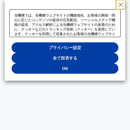
当機構では、当機構ウェブサイトの機能強化、お客様の興味・関
心に応じたコンテンツの提供や広告配信、ソーシャルメディア機
能の提供、アクセス解析による当機構ウェブサイトの改善のため
に、クッキーなどのトラッキング技術（クッキー）を使用してい
ます。クッキーを利用して収集されたお客様の当機構ウェブサイ
トのご利用に関するデータは、広告配信、ソーシャルメディアや
アクセス解析サービスを提供するパートナーと共有されます。そ
プライバシー設定
れらのパートナーでは、お客様がそれらのパートナーに提供した
他のデータ、またはお客様がそれらのパートナーが提供するサー
ビスを利用することで収集されるデータや、当機構以外のウェブ
全て拒否する
サイトから収集されたデータを組み合わせて分析し、インターネ
ット上で当機構以外の事業者がお客様に配信する広告の最適化に
OK
も利用する場合があります。必須クッキー以外の全てのクッキー
の利用を拒否する場合は、「全て拒否する」をクリックしてくだ
さい。クッキーが有効な状態で閲覧を続ける場合は、「OK」を
クリックしてください。利用目的ごとに同意・拒否を選択する場
合は、「プライバシー設定」をクリックしてください。同意・拒
否の設定は、当機構の
プライバシーポリシー
に設置した「プラ
イバシー設定」ボタン（またはリンク）からいつでも変更できま
す。