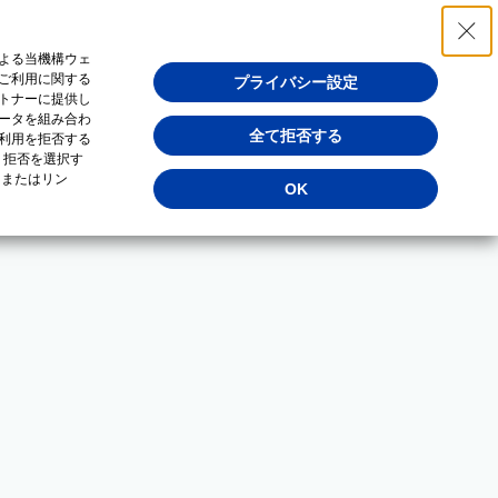
よる当機構ウェ
ご利用に関する
プライバシー設定
トナーに提供し
ータを組み合わ
全て拒否する
利用を拒否する
・拒否を選択す
（またはリン
OK