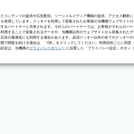
じたコンテンツの提供や広告配信、ソーシャルメディア機能の提供、アクセス解析に
）を使用しています。クッキーを利用して収集されたお客様の当機構ウェブサイトの
供するパートナーと共有されます。それらのパートナーでは、お客様がそれらのパー
を利用することで収集されるデータや、当機構以外のウェブサイトから収集されたデ
る広告の最適化にも利用する場合があります。必須クッキー以外の全てのクッキーの
態で閲覧を続ける場合は、「OK」をクリックしてください。利用目的ごとに同意
の設定は、当機構の
プライバシーポリシー
に設置した「プライバシー設定」ボタン