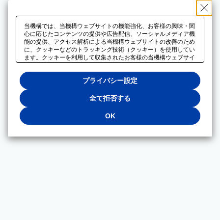
当機構では、当機構ウェブサイトの機能強化、お客様の興味・関
心に応じたコンテンツの提供や広告配信、ソーシャルメディア機
能の提供、アクセス解析による当機構ウェブサイトの改善のため
に、クッキーなどのトラッキング技術（クッキー）を使用してい
ます。クッキーを利用して収集されたお客様の当機構ウェブサイ
トのご利用に関するデータは、広告配信、ソーシャルメディアや
アクセス解析サービスを提供するパートナーと共有されます。そ
プライバシー設定
れらのパートナーでは、お客様がそれらのパートナーに提供した
他のデータ、またはお客様がそれらのパートナーが提供するサー
ビスを利用することで収集されるデータや、当機構以外のウェブ
全て拒否する
サイトから収集されたデータを組み合わせて分析し、インターネ
ット上で当機構以外の事業者がお客様に配信する広告の最適化に
OK
も利用する場合があります。必須クッキー以外の全てのクッキー
の利用を拒否する場合は、「全て拒否する」をクリックしてくだ
さい。クッキーが有効な状態で閲覧を続ける場合は、「OK」を
クリックしてください。利用目的ごとに同意・拒否を選択する場
合は、「プライバシー設定」をクリックしてください。同意・拒
否の設定は、当機構の
プライバシーポリシー
に設置した「プラ
イバシー設定」ボタン（またはリンク）からいつでも変更できま
す。