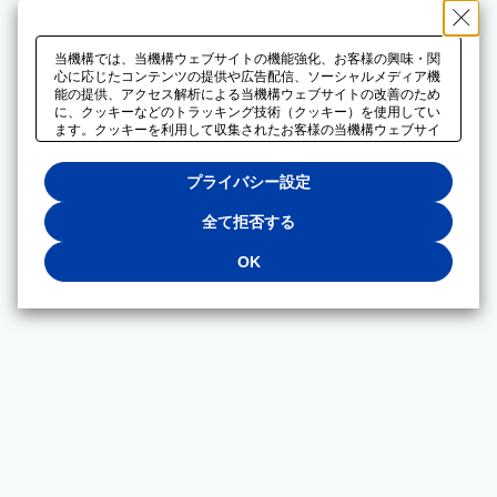
当機構では、当機構ウェブサイトの機能強化、お客様の興味・関
心に応じたコンテンツの提供や広告配信、ソーシャルメディア機
能の提供、アクセス解析による当機構ウェブサイトの改善のため
に、クッキーなどのトラッキング技術（クッキー）を使用してい
ます。クッキーを利用して収集されたお客様の当機構ウェブサイ
トのご利用に関するデータは、広告配信、ソーシャルメディアや
アクセス解析サービスを提供するパートナーと共有されます。そ
プライバシー設定
れらのパートナーでは、お客様がそれらのパートナーに提供した
他のデータ、またはお客様がそれらのパートナーが提供するサー
ビスを利用することで収集されるデータや、当機構以外のウェブ
全て拒否する
サイトから収集されたデータを組み合わせて分析し、インターネ
ット上で当機構以外の事業者がお客様に配信する広告の最適化に
OK
も利用する場合があります。必須クッキー以外の全てのクッキー
の利用を拒否する場合は、「全て拒否する」をクリックしてくだ
さい。クッキーが有効な状態で閲覧を続ける場合は、「OK」を
クリックしてください。利用目的ごとに同意・拒否を選択する場
合は、「プライバシー設定」をクリックしてください。同意・拒
否の設定は、当機構の
プライバシーポリシー
に設置した「プラ
イバシー設定」ボタン（またはリンク）からいつでも変更できま
す。